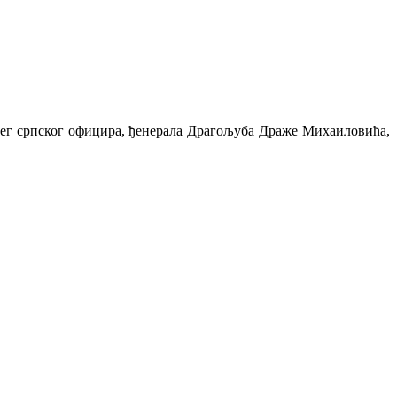
јег српског официра, ђенерала Драгољуба Драже Михаиловића,