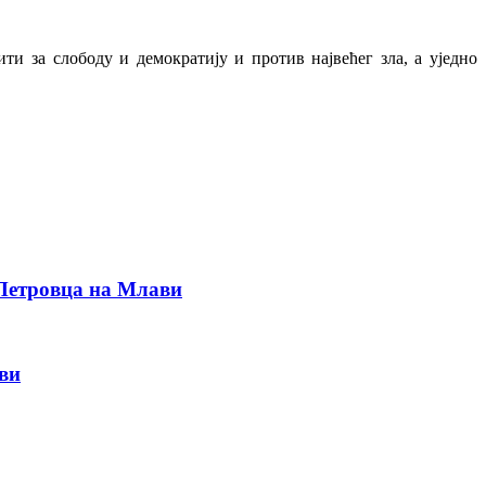
и за слободу и демократију и против највећег зла, а уједно
 Петровца на Млави
ви