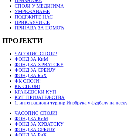
ПРИЗНАЊА
СПОЈИ У МЕДИЈИМА
УМРЕЖАВАЊЕ
ПОДРЖИТЕ НАС
ПРИКЉУЧИ СЕ
ПРИЈАВА ЗА ПОМОЋ
ПРОЈЕКТИ
ЧАСОПИС СПОЈИ!
ФОНД ЗА КиМ
ФОНД ЗА ХРВАТСКУ
ФОНД ЗА СРБИЈУ
ФОНД ЗА БиХ
ФК СПОЈИ!
КК СПОЈИ!
КРАЉЕВСКИ КУП
КУП ПРИЈАТЕЉСТВА
1. интеграциони турнир Инзбрука у фудбалу на песку
ЧАСОПИС СПОЈИ!
ФОНД ЗА КиМ
ФОНД ЗА ХРВАТСКУ
ФОНД ЗА СРБИЈУ
ФОНД ЗА БиХ