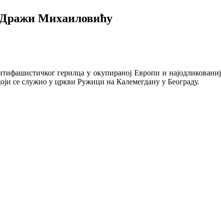
 Дражи Михаиловићу
нтифашистичког герилца у окупираној Европи и најодликовани
који се служио у цркви Ружици на Калемегдану у Београду.