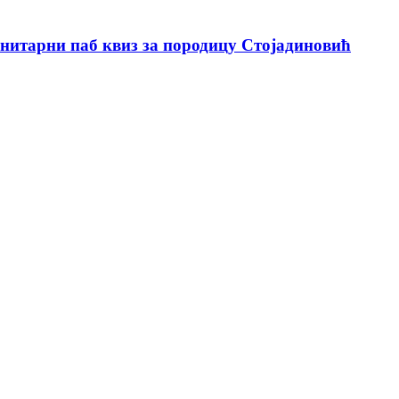
анитарни паб квиз за породицу Стојадиновић