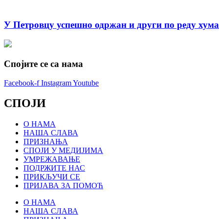
У Петровцу успешно одржан и други по реду хум
Спојите се са нама
Facebook-f
Instagram
Youtube
СПОЈИ
О НАМА
НАША СЛАВА
ПРИЗНАЊА
СПОЈИ У МЕДИЈИМА
УМРЕЖАВАЊЕ
ПОДРЖИТЕ НАС
ПРИКЉУЧИ СЕ
ПРИЈАВА ЗА ПОМОЋ
О НАМА
НАША СЛАВА