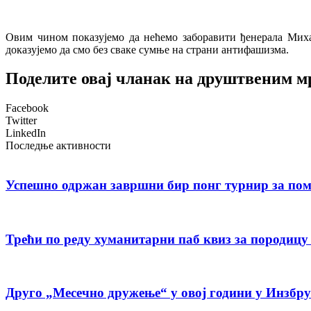
Овим чином показујемо да нећемо заборавити ђенерала Михаи
доказујемо да смо без сваке сумње на страни антифашизма.
Поделите овај чланак на друштвеним 
Facebook
Twitter
LinkedIn
Последње активности
Успешно одржан завршни бир понг турнир за пом
Трећи по реду хуманитарни паб квиз за породиц
Друго „Месечно дружење“ у овој години у Инзбр