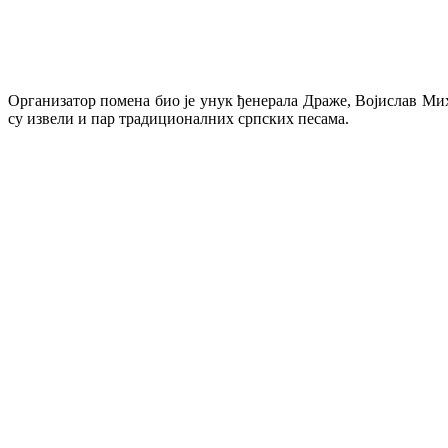
Организатор помена био је унук ђенерала Драже, Војислав Ми
су извели и пар традиционалних српских песама.