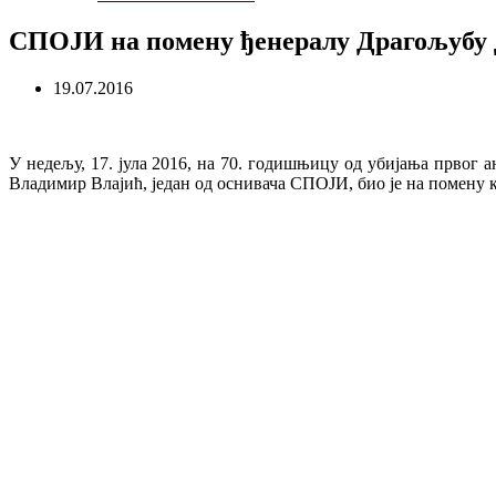
СПОЈИ на помену ђенералу Драгољубу
19.07.2016
У недељу, 17. јула 2016, на 70. годишњицу
од
убијања првог а
Владимир Влајић, један од оснивача СПОЈИ, био је на помену 