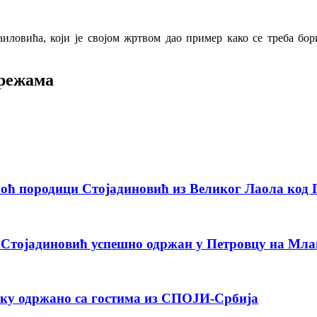
ловића, који је својом жртвом дао пример како се треба борит
мрежама
оћ породици Стојадиновић из Великог Лаола код
у Стојадиновић успешно одржан у Петровцу на Мла
уку одржано са гостима из СПОЈИ-Србија