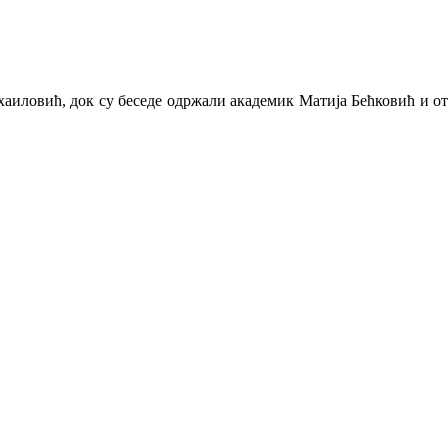
хаиловић, док су беседе одржали академик Матија Бећковић и 