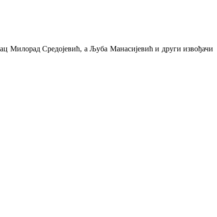
отац Милорад Средојевић, а Љуба Мана
сијевић и други извођачи