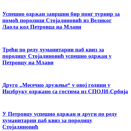
Успешно одржан завршни бир понг турнир за
помоћ породици Стојадиновић из Великог
Лаола код Петровца на Млави
Трећи по реду хуманитарни паб квиз за
породицу Стојадиновић успешно одржан у
Петровцу на Млави
Друго „Месечно дружење“ у овој години у
Инзбруку одржано са гостима из СПОЈИ-Србија
У Петровцу успешно одржан и други по реду
хуманитарни паб квиз за породицу
Стојадиновић