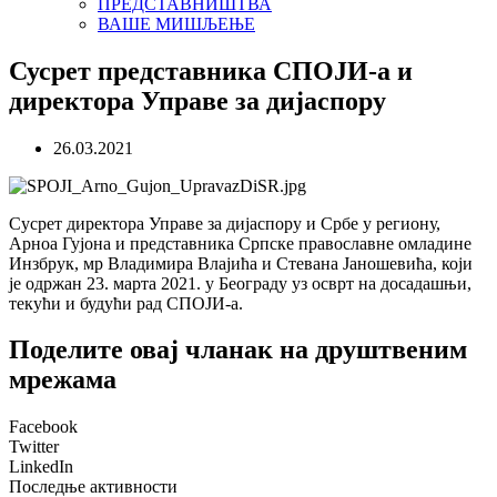
ПРЕДСТАВНИШТВА
ВАШЕ МИШЉЕЊЕ
Сусрет представника СПОЈИ-а и
директора Управе за дијаспору
26.03.2021
Сусрет директора Управе за дијаспору и Србе у региону,
Арноа Гујона и представника Српске православне
омладине
Инзбрук, мр Владимира Влајића и Стевана Јаношевића, који
је одржан 23. марта 2021. у Београду уз осврт на досадашњи,
текући и будући рад СПОЈИ-а.
Поделите овај чланак на друштвеним
мрежама
Facebook
Twitter
LinkedIn
Последње активности