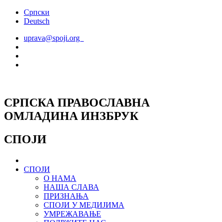
Скочите
Српски
на
Deutsch
садржај
uprava@spoji.org
СРПСКА ПРАВОСЛАВНА
ОМЛАДИНА ИНЗБРУК
СПОЈИ
СПОЈИ
О НАМА
НАША СЛАВА
ПРИЗНАЊА
СПОЈИ У МЕДИЈИМА
УМРЕЖАВАЊЕ