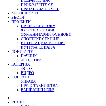
ПОДРЖИТЕ НАС
ПРИКЉУЧИТЕ СЕ
ПРИЈАВА ЗА ПОМОЋ
АКТИВНОСТИ
ВЕСТИ
ПРОЈЕКТИ
ПРОЈЕКТИ У ТОКУ
ЧАСОПИС СПОЈИ!
ХУМАНИТАРНИ ФОНДОВИ
СПОРТСКЕ СЕКЦИЈЕ
ИНТЕГРАЦИЈА И СПОРТ
КУЛТУРА СЕЋАЊА
ДОНИРАЈТЕ
НАЧИНИ
ДОНАТОРИ
ГАЛЕРИЈА
ФОТО
ВИДЕО
КОНТАКТ
УПРАВА
ПРЕДСТАВНИШТВА
ВАШЕ МИШЉЕЊЕ
СПОЈИ