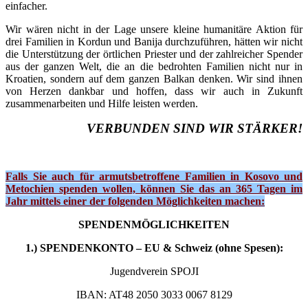
einfacher.
Wir wären nicht in der Lage unsere kleine humanitäre Aktion für
drei Familien in Kordun und Banija durchzuführen, hätten wir nicht
die Unterstützung der örtlichen Priester und der zahlreicher Spender
aus der ganzen Welt, die an die bedrohten Familien nicht nur in
Kroatien, sondern auf dem ganzen Balkan denken. Wir sind ihnen
von Herzen dankbar und hoffen, dass wir auch in Zukunft
zusammenarbeiten und Hilfe leisten werden.
VERBUNDEN SIND WIR STÄRKER!
Falls Sie auch für armutsbetroffene Familien in Kosovo und
Metochien spenden wollen, können Sie das an 365 Tagen im
Jahr mittels einer der folgenden Möglichkeiten machen:
SPENDENMÖGLICHKEITEN
1.) SPENDENKONTO – EU & Schweiz (ohne Spesen):
Jugendverein SPOJI
IBAN: AT48 2050 3033 0067 8129