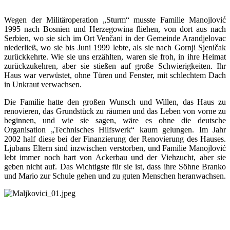
Wegen der Militäroperation „Sturm“ musste Familie Manojlović
1995 nach Bosnien und Herzegowina fliehen, von dort aus nach
Serbien, wo sie sich im Ort Venčani in der Gemeinde Arandjelovac
niederließ, wo sie bis Juni 1999 lebte, als sie nach Gornji Sjeničak
zurückkehrte. Wie sie uns erzählten, waren sie froh, in ihre Heimat
zurückzukehren, aber sie stießen auf große Schwierigkeiten. Ihr
Haus war verwüstet, ohne Türen und Fenster, mit schlechtem Dach
in Unkraut verwachsen.
Die Familie hatte den großen Wunsch und Willen, das Haus zu
renovieren, das Grundstück zu räumen und das Leben von vorne zu
beginnen, und wie sie sagen, wäre es ohne die deutsche
Organisation „Technisches Hilfswerk“ kaum gelungen. Im Jahr
2002 half diese bei der Finanzierung der Renovierung des Hauses.
Ljubans Eltern sind inzwischen verstorben, und Familie Manojlović
lebt immer noch hart von Ackerbau und der Viehzucht, aber sie
geben nicht auf. Das Wichtigste für sie ist, dass ihre Söhne Branko
und Mario zur Schule gehen und zu guten Menschen heranwachsen.