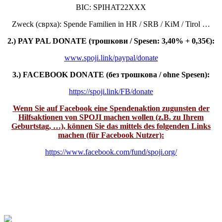
BIC: SPIHAT22XXX
Zweck (сврха): Spende Familien in HR / SRB / KiM / Tirol …
2.) PAY PAL DONATE (трошкови
/ Spesen: 3,40% + 0,35€):
www.spoji.link/paypal/donate
3.) FACEBOOK DONATE (без
трошкова
/ ohne Spesen):
https://spoji.link/FB/donate
Wenn Sie auf Facebook eine Spendenaktion zugunsten der
Hilfsaktionen von SPOJI machen wollen (z.B. zu Ihrem
Geburtstag, …), können Sie das mittels des folgenden Links
machen (für Facebook Nutzer):
https://www.facebook.com/fund/spoji.org/