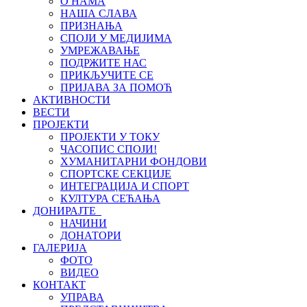
О НАМА
НАША СЛАВА
ПРИЗНАЊА
СПОЈИ У МЕДИЈИМА
УМРЕЖАВАЊЕ
ПОДРЖИТЕ НАС
ПРИКЉУЧИТЕ СЕ
ПРИЈАВА ЗА ПОМОЋ
АКТИВНОСТИ
ВЕСТИ
ПРОЈЕКТИ
ПРОЈЕКТИ У ТОКУ
ЧАСОПИС СПОЈИ!
ХУМАНИТАРНИ ФОНДОВИ
СПОРТСКЕ СЕКЦИЈЕ
ИНТЕГРАЦИЈА И СПОРТ
КУЛТУРА СЕЋАЊА
ДОНИРАЈТЕ
НАЧИНИ
ДОНАТОРИ
ГАЛЕРИЈА
ФОТО
ВИДЕО
КОНТАКТ
УПРАВА