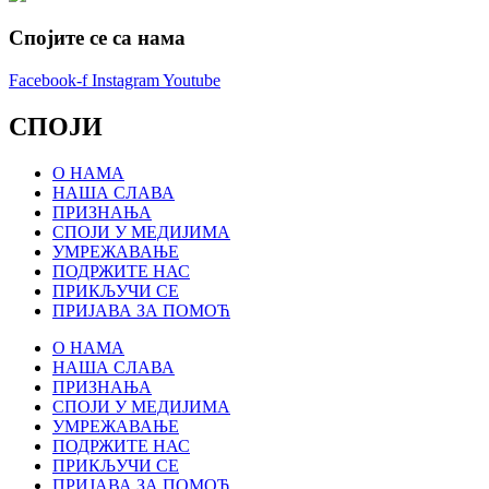
Спојите се са нама
Facebook-f
Instagram
Youtube
СПОЈИ
О НАМА
НАША СЛАВА
ПРИЗНАЊА
СПОЈИ У МЕДИЈИМА
УМРЕЖАВАЊЕ
ПОДРЖИТЕ НАС
ПРИКЉУЧИ СЕ
ПРИЈАВА ЗА ПОМОЋ
О НАМА
НАША СЛАВА
ПРИЗНАЊА
СПОЈИ У МЕДИЈИМА
УМРЕЖАВАЊЕ
ПОДРЖИТЕ НАС
ПРИКЉУЧИ СЕ
ПРИЈАВА ЗА ПОМОЋ