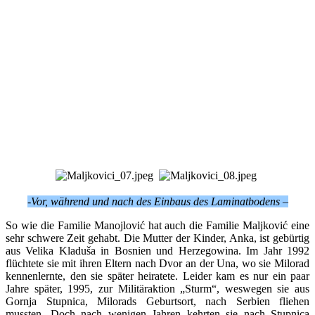
-Vor, während und nach des Einbaus des Laminatbodens –
So wie die Familie Manojlović hat auch die Familie Maljković eine
sehr schwere Zeit gehabt. Die Mutter der Kinder, Anka, ist gebürtig
aus Velika Kladuša in Bosnien und Herzegowina. Im Jahr 1992
flüchtete sie mit ihren Eltern nach Dvor an der Una, wo sie Milorad
kennenlernte, den sie später heiratete. Leider kam es nur ein paar
Jahre später, 1995, zur Militäraktion „Sturm“, weswegen sie aus
Gornja Stupnica, Milorads Geburtsort, nach Serbien fliehen
mussten. Doch nach wenigen Jahren kehrten sie nach Stupnica