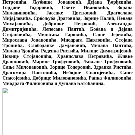
Петровића, Љубинке Јовановић, Дејана Ђорђевића,
Гордане Тодоровић, Свете Ивановића, Зорана
Миладиновића, Јасенке Цветковић, Драгослава
Мијајловића, Србољуба Драговића, Зорице Палић, Ненада
Михајловића, Добринке Петровић, Александра
Димитријевића, Лепосаве Пантић, Бобана и Дејана
Стојановића, Милосава Гаровића, Саше Јеремића,
Мирослава Јовановића, Миодрага Павловића, Стојана
Трошића, Слободанке Дамјановић, Милана Пантића,
Милана Ђокића, Раденка Ристића, Милице Димитријевић,
Новице Стојановића, Хранислава Петровића, Живке
Драшковић, Марине Трифуновић, Љиљане Трифуновић,
Сање Миловановић, Зорице Тодоровић, Здравка Ристића,
Драгомира Пантовића, Небојше Спасојевића, Саше
Спасојевића, Добрице Миловановића, Ранка Филиповића,
Миодрага Филиповића и Душана Батоћанина.