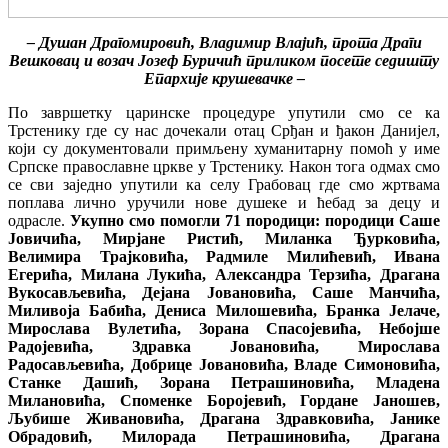
– Душан Драгомировић, Владимир Влајић, прота Драги
Вешковац и возач Јозеф Буричић приликом посете седишту
Епархије крушевачке –
По завршетку царинске процедуре упутили смо се ка
Трстенику где су нас дочекали отац Срђан и ђакон Данијел,
који су документовали примљену хуманитарну помоћ у име
Српске православне цркве у Трстенику. Након тога одмах смо
се сви заједно упутили ка селу Грабовац где смо жртвама
поплава лично уручили нове душеке и ћебад за децу и
одрасле.
Укупно смо помогли 71 породици: породици Саше
Јовичића, Мирјане Ристић, Миланка Ђурковића,
Велимира Трајковића, Радмиле Милићевић, Ивана
Егерића, Милана Лукића, Александра Терзића, Драгана
Вукосављевића, Дејана Јовановића, Саше Манчића,
Миливоја Бабића, Дениса Милошевића, Бранка Јелаче,
Мирослава Вулетића, Зорана Спасојевића, Небојше
Радојевића, Здравка Јовановића, Мирослава
Радосављевића, Добрице Јовановића, Владе Симоновића,
Станке Дашић, Зорана Петрашиновића, Младена
Милановића, Споменке Боројевић, Гордане Јаношев,
Љубише Живановића, Драгана Здравковића, Јанике
Обрадовић, Милорада Петрашиновића, Драгана