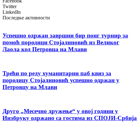
Facebook
Twitter
LinkedIn
Последње активности
Успешно одржан завршни бир понг турнир за
помоћ породици Стојадиновић из Великог
Лаола код Петровца на Млави
Трећи по реду хуманитарни паб квиз за
породицу Стојадиновић успешно одржан у
Петровцу на Млави
Друго „Месечно дружење“ у овој години у
Инзбруку одржано са гостима из СПОЈИ-Србија