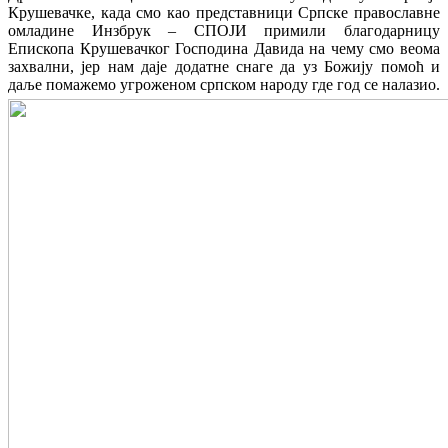
Крушевачке, када смо као представници Српске православне
омладине Инзбрук – СПОЈИ примили благодарницу
Епископа Крушевачког Господина Давида на чему смо веома
захвални, јер нам даје додатне снаге да уз Божију помоћ и
даље помажемо угроженом српском народу где год се налазио.