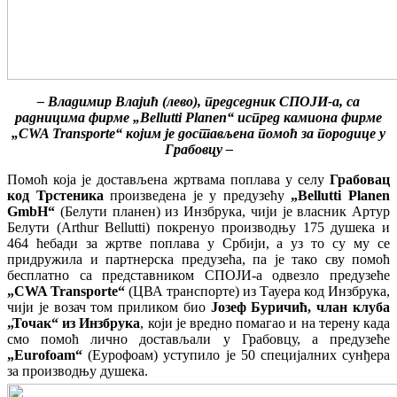
– Владимир Влајић (лево), председник СПОЈИ-а, са
радницима фирме „Bellutti Planen“ испред камиона фирме
„CWA Transporte“ којим је достављена помоћ за породице у
Грабовцу –
Помоћ која је достављена жртвама поплава у селу
Грабовац
код Трстеника
произведена је у предузећу
„Bellutti Planen
GmbH
“
(Белути планен) из Инзбрука, чији је власник Артур
Белути (Arthur Bellutti) покренуо производњу 175 душека и
464 ћебади за жртве поплава у Србији, а уз то су му се
придружила и партнерска предузећа, па је тако сву помоћ
бесплатно са представником СПОЈИ-а одвезло предузеће
„CWA Transporte“
(ЦВА транспорте) из Тауера код Инзбрука,
чији је возач том приликом био
Јозеф Буричић, члан клуба
„Точак“ из Инзбрука
, који је вредно помагао и на терену када
смо помоћ лично достављали у Грабовцу, а предузеће
„Eurofoam“
(Еурофоам) уступило је 50 специјалних сунђера
за производњу душека.