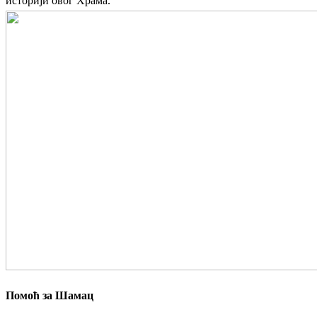
историји овог Храма.
Помоћ за Шамац