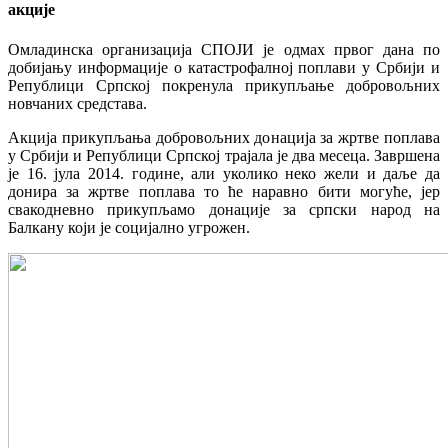
акције
Омладинска организација СПОЈИ је одмах првог дана по
добијању информације о катастрофалној поплави у Србији и
Републици Српској покренула прикупљање добровољних
новчаних средстава.
Акција прикупљања добровољних донација за жртве поплава
у Србији и Републици Српској трајала је два месеца. Завршена
је 16. јула 2014. године, али уколико неко жели и даље да
донира за жртве поплава то ће наравно бити могуће, јер
свакодневно прикупљамо донације за српски народ на
Балкану који је социјално угрожен.