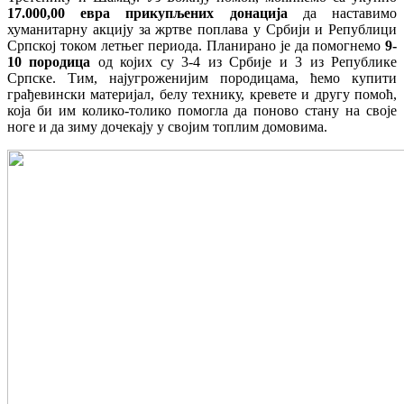
17.000,00 евра прикупљених донација
да наставимо
хуманитарну акцију за жртве поплава у Србији и Републици
Српској током летњег периода. Планирано је да помогнемо
9-
10 породица
од којих су 3-4 из Србије и 3 из Републике
Српске. Тим, најугроженијим породицама, ћемо купити
грађевински материјал, белу технику, кревете и другу помоћ,
која би им колико-толико помогла да поново стану на своје
ноге и да зиму дочекају у својим топлим домовима.