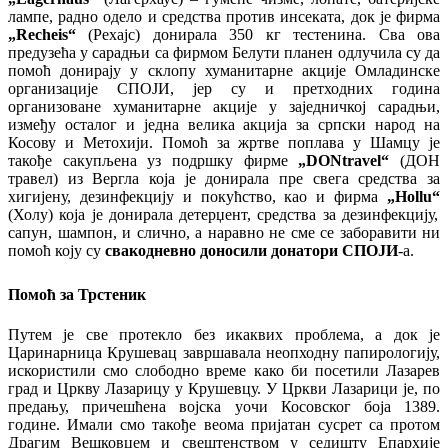
лампе, радно одело и средства против инсеката, док је фирма
„
Recheis
“
(Рехајс) донирала 350 кг тестенина. Сва ова
предузећа у сарадњи са фирмом Белути планен одлучила су да
помоћ донирају у склопу хуманитарне акције Омладинске
организације СПОЈИ, јер су и претходних година
организоване хуманитарне акције у заједничкој сарадњи,
између осталог и једна велика акција за српски народ на
Косову и Метохији. Помоћ за жртве поплава у Шамцу је
такође сакупљена уз подршку фирме
„
DON
travel
“
(ДОН
травел) из Вергла која је донирала пре свега средства за
хигијену, дезинфекцију и покућство, као и фирма
„
Hollu
“
(Холу) која је донирала детерџент, средства за дезинфекцију,
сапун, шампон, и слично, а наравно не сме се заборавити ни
помоћ коју су
свакодневно доносили донатори СПОЈИ
-а.
Помоћ за Трстеник
Путем је све протекло без икаквих проблема, а док је
Царинарница Крушевац завршавала неопходну папирологију,
искористили смо слободно време како би посетили Лазарев
град и Цркву Лазарицу у Крушевцу. У Цркви Лазарици је, по
предању, причешћена војска уочи Косовског боја 1389.
године. Имали смо такође веома пријатан сусрет са протом
Драгим Вешковцем и свештенством у седишту Епархије