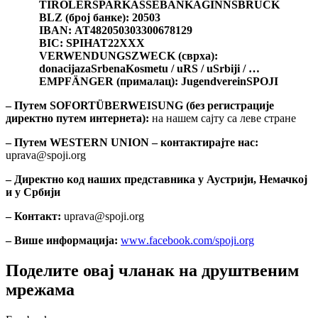
TIROLERSPARKASSEBANKAGINNSBRUCK
BLZ
(број банке): 20503
IBAN
:
AT
482050303300678129
BIC
:
SPIHAT
22
XXX
VERWENDUNGSZWECK
(сврха):
donacija
za
Srbe
na
Kosmetu
/
u
RS
/
u
Srbiji
/ …
EMPF
Ä
NGER
(прималац):
Jugendverein
SPOJI
– Путем
SOFORT
Ü
BERWEISUNG
(без регистрације
директно путем интернета):
на нашем сајту са леве стране
– Путем WESTERN UNION – контактирајте нас:
uprava@spoji.
org
– Директно код наших представника у Аустрији, Немачкој
и у Србији
– Контакт:
uprava
@
spoji
.
org
– Више информација:
www
.
facebook
.
com
/
spoji
.
org
Поделите овај чланак на друштвеним
мрежама