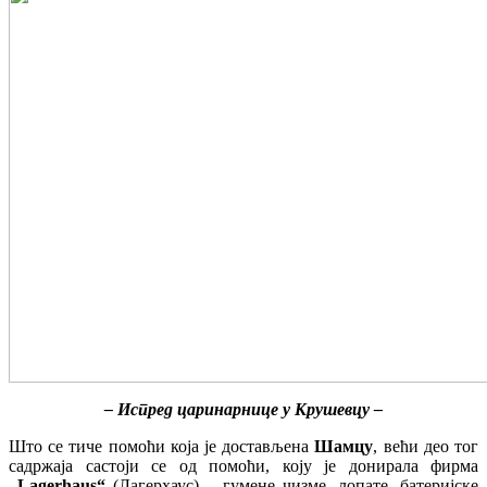
– Испред царинарнице у Крушевцу –
Што се тиче помоћи која је достављена
Шамцу
, већи део тог
садржаја састоји се од помоћи, коју је донирала фирма
„
Lagerhaus
“
(Лагерхаус) – гумене чизме, лопате, батеријске