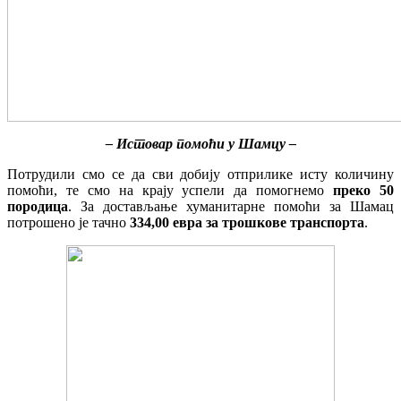
– Истовар помоћи у Шамцу –
Потрудили смо се да сви добију отприлике исту количину
помоћи, те смо на крају успели да помогнемо
преко 50
породица
. За достављање хуманитарне помоћи за Шамац
потрошено је тачно
334,00 евра за трошкове транспорта
.