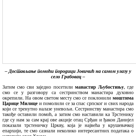
– Достављање помоћи породици Јовичић на самом улазу у
село Грабовац –
Затим смо сви заједно посетили
манастир Љубостињу
, где
смо се у разговору са сестринством манастира духовно
окрепили. На овом светом месту смо се поклонили
моштима
Царице Милице
и помолили се за спас српског и свих народа
који се тренутно налазе уневољи. Сестринству манастира смо
такође оставили помоћ, а затим смо наставили ка Трстенику
где су нам за сам крај ове акције отац Срђан и ђакон Данијел
показали трстеничку Цркву, која је највећа у крушевачкој
епархији, те смо сазнали неколико интересантних података о