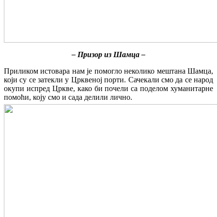
– Призор из Шамца –
Приликом истовара нам је помогло неколико мештана Шамца,
који су се затекли у Црквеној порти. Сачекали смо да се народ
окупи испред Цркве, како би почели са поделом хуманитарне
помоћи, коју смо и сада делили лично.