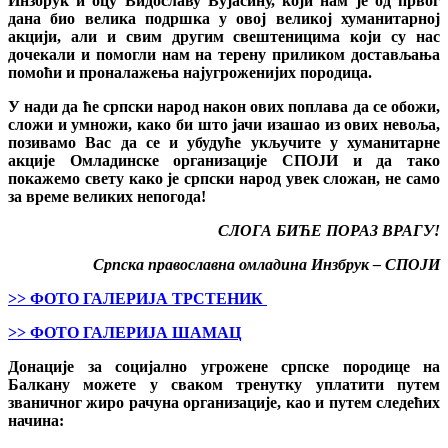
Инзбрук и оцу Видославу Вујасину, који нам је од првог
дана био велика подршка у овој великој хуманитарној
акцији, али и свим другим свештеницима који су нас
дочекали и помогли нам на терену приликом достављања
помоћи и проналажења најугроженијих породица.
У нади да ће српски народ након ових поплава да се обожи,
сложи и умножи, како би што јачи изашао из ових невоља,
позивамо Вас да се и убудуће укључите у хуманитарне
акције Омладинске организације СПОЈИ и да тако
покажемо свету како је српски народ увек сложан, не само
за време великих непогода!
СЛОГА БИЋЕ ПОРАЗ ВРАГУ!
Српска православна омладина Инзбрук – СПОЈИ
>> ФОТО ГАЛЕРИЈА ТРСТЕНИК
>> ФОТО ГАЛЕРИЈА ШАМАЦ
Донације за социјално угрожене српске породице на
Балкану можете у сваком тренутку уплатити путем
званичног жиро рачуна организације, као и путем следећих
начина: