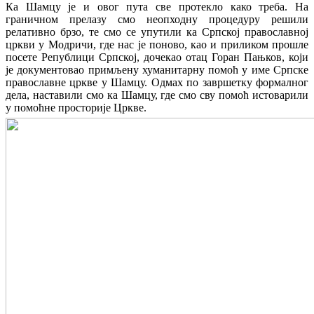
Ка Шамцу је и овог пута све протекло како треба. На
граничном прелазу смо неопходну процедуру решили
релативно брзо, те смо се упутили ка Српској православној
цркви у Модричи, где нас је поново, као и приликом прошле
посете Републици Српској, дочекао отац Горан Пањков, који
је документовао примљену хуманитарну помоћ у име Српске
православне цркве у Шамцу. Одмах по завршетку формалног
дела, наставили смо ка Шамцу, где смо сву помоћ истоварили
у помоћне просторије Цркве.