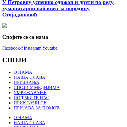
У Петровцу успешно одржан и други по реду
хуманитарни паб квиз за породицу
Стојадиновић
Спојите се са нама
Facebook-f
Instagram
Youtube
СПОЈИ
О НАМА
НАША СЛАВА
ПРИЗНАЊА
СПОЈИ У МЕДИЈИМА
УМРЕЖАВАЊЕ
ПОДРЖИТЕ НАС
ПРИКЉУЧИ СЕ
ПРИЈАВА ЗА ПОМОЋ
О НАМА
НАША СЛАВА