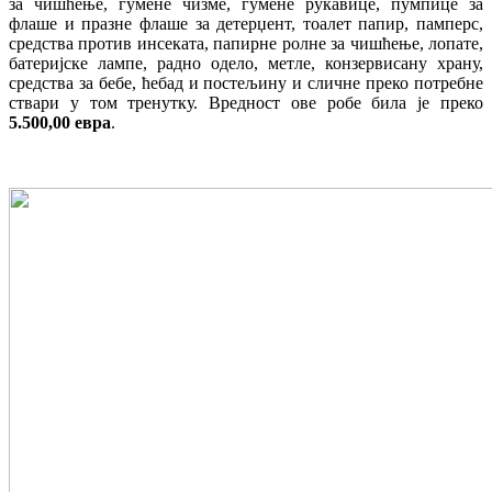
за чишћење, гумене чизме, гумене рукавице, пумпице за
флаше и празне флаше за детерџент, тоал
e
т папир, памперс,
средства против инсеката, папирне ролне за чишћење, лопате,
батеријске лампе, радно одело, метле, конзервисану храну,
средства за бебе, ћебад и постељину и сличне преко потребне
ствари у том тренутку. Вредност ове робе била је преко
5.500,00 евра
.