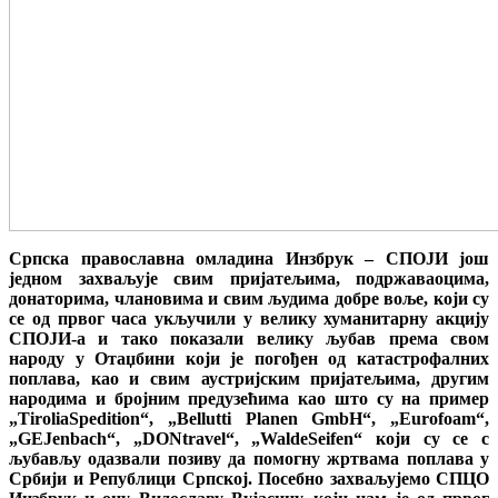
Српска православна омладина Инзбрук – СПОЈИ још
једном захваљује свим пријатељима, подржаваоцима,
донаторима, члановима и свим људима добре воље, који су
се од првог часа укључили у велику хуманитарну акцију
СПОЈИ-а и тако показали велику љубав према свом
народу у Отаџбини који је погођен од катастрофалних
поплава, као и свим аустријским пријатељима, другим
народима и бројним предузећима као што су на пример
„
Tirolia
Spedition
“, „Bellutti Planen GmbH“, „
Eurofoam
“,
„
GE
Jenbach
“, „
DON
travel
“, „
Walde
Seifen
“ који су се с
љубављу одазвали позиву да помогну жртвама поплава у
Србији и Републици Српској. Посебно захваљујемо СПЦО