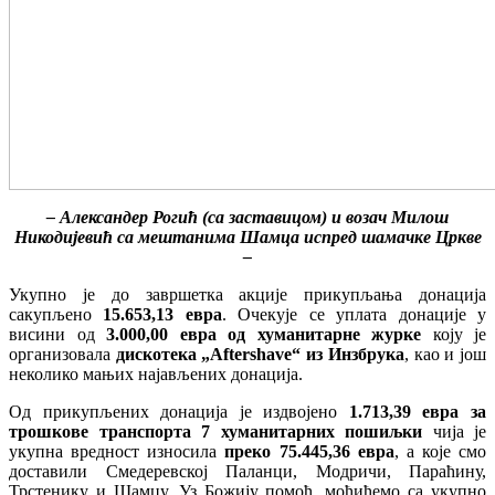
– Александер Рогић (са заставицом) и возач Милош
Никодијевић са мештанима Шамца испред шамачке Цркве
–
Укупно је до завршетка акције прикупљања донација
сакупљено
15.653,13 евра
. Очекује се уплата донације у
висини од
3.000,00 евра од хуманитарне журке
коју је
организовала
дискотека „Aftershave“ из Инзбрука
, као и још
неколико мањих најављених донација.
Од прикупљених донација је издвојено
1.713,39 евра за
трошкове транспорта 7 хуманитарних пошиљки
чија је
укупна вредност износила
преко 75.445,36 евра
, а које смо
доставили Смедеревској Паланци, Модричи, Параћину,
Трстенику и Шамцу. Уз Божију помоћ, моћићемо са укупно