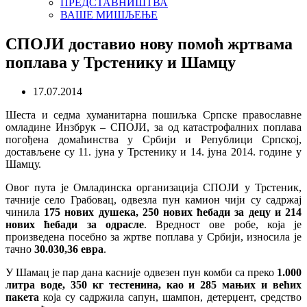
ПРЕДСТАВНИШТВА
ВАШЕ МИШЉЕЊЕ
СПОЈИ доставио нову помоћ жртвама
поплава у Трстенику и Шамцу
17.07.2014
Шеста и седма хуманитарна пошиљка Српске православне
омладине Инзбрук – СПОЈИ, за од катастрофалних поплава
погођена домаћинства у Србији и Републици Српској,
достављене су 11. јуна у Трстенику и 14. јуна 2014. године у
Шамцу.
Овог пута
je
Омладинска организација СПОЈИ у Трстеник,
тачније село Грабовац, одвезла пун камион чији су садржај
чинила
175 нових душека, 250 нових ћебади за децу и 214
нових ћебади за одрасле
. Вредност ове робе, која је
произведена посебно за жртве поплава у Србији, износила је
тачно
30.030,36 евра
.
У Шамац је пар дана касније одвезен пун комби са преко
1.000
литра воде, 350 кг тестенина, као и 285 мањих и већих
пакета
која су садржила сапун, шампон, детерџент, средство