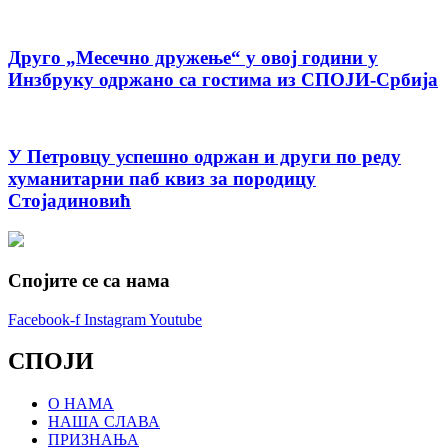
Друго „Месечно дружење“ у овој години у
Инзбруку одржано са гостима из СПОЈИ-Србија
У Петровцу успешно одржан и други по реду
хуманитарни паб квиз за породицу
Стојадиновић
Спојите се са нама
Facebook-f
Instagram
Youtube
СПОЈИ
О НАМА
НАША СЛАВА
ПРИЗНАЊА