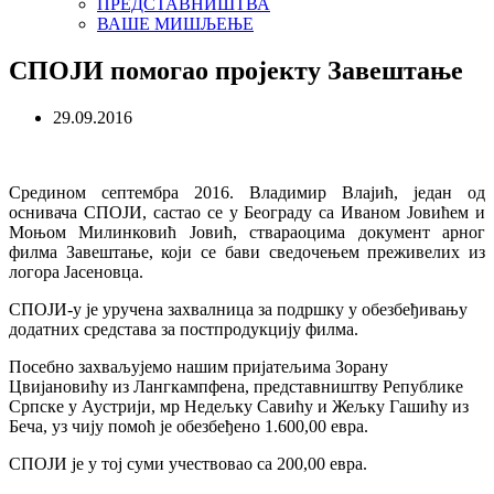
ПРЕДСТАВНИШТВА
ВАШЕ МИШЉЕЊЕ
СПОЈИ помогао пројекту Завештање
29.09.2016
Средином септембра 2016. Владимир Влајић, један од
оснивача СПОЈИ, састао се у Београду са Иваном Јовићем и
Mоњом Милинковић Јовић, ствараоцима
документ
арног
филма Завештање, који се бави сведочењем преживелих из
логора Јасеновца.
СПОЈИ-у је уручена захвалница за подршку у обезбеђивању
додатних средстава за постпродукцију филма.
Посебно захваљујемо нашим пријатељима Зорану
Цвијановићу из Лангкампфена, представништву Републике
Српске у Аустрији, мр Недељку Савићу и Жељку Гашићу из
Беча, уз чију помоћ је обeзбеђено 1.600,00 евра.
СПОЈИ је у тој суми учествовао са 200,00 евра.