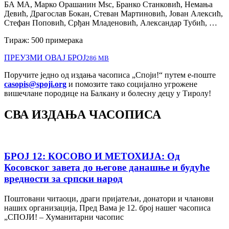
БА МА, Марко Орашанин Msc, Бранко Станковић, Немања
Девић, Драгослав Бокан, Стеван Мартиновић, Јован Алексић,
Стефан Поповић, Срђан Младеновић, Александар Тубић, …
Тираж: 500 примерака
ПРЕУЗМИ ОВАЈ БРОЈ
286 MB
Поручите једно од издања часописа „Споји!“ путем е-поште
casopis@spoji.org
и помозите тако социјално угрожене
вишечлане породице на Балкану и болесну децу у Тиролу!
СВА ИЗДАЊА ЧАСОПИСА
БРОЈ 12: КОСОВО И МЕТОХИЈА: Од
Косовског завета до његове данашње и будуће
вредности за српски народ
Поштовани читаоци, драги пријатељи, донатори и чланови
наших организација, Пред Вама је 12. број нашег часописа
„СПОЈИ! – Хуманитарни часопис