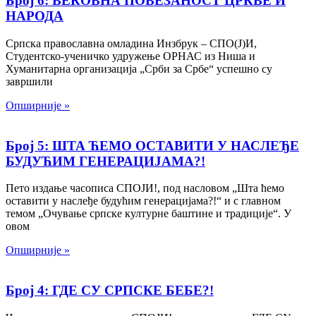
Број 6: ВЕКОВНА ПОВЕЗАНОСТ ЦРКВЕ И
НАРОДА
Српска православна омладина Инзбрук – СПО(Ј)И,
Студентско-ученичко удружење ОРНАС из Ниша и
Хуманитарна организација „Срби за Србе“ успешно су
завршили
Опширније »
Број 5: ШТА ЋЕМО ОСТАВИТИ У НАСЛЕЂЕ
БУДУЋИМ ГЕНЕРАЦИЈАМА?!
Пето издање часописа СПОЈИ!, под насловом „Шта ћемо
оставити у наслеђе будућим генерацијама?!“ и с главном
темом „Очување српске културне баштине и традиције“. У
овом
Опширније »
Број 4: ГДЕ СУ СРПСКЕ БЕБЕ?!