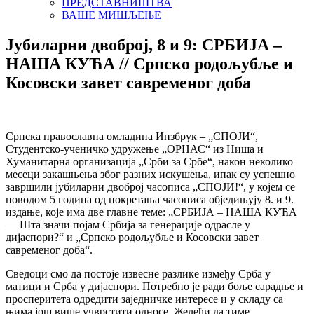
ПРЕДСТАВНИШТВА
ВАШЕ МИШЉЕЊЕ
Јубиларни двоброј, 8 и 9: СРБИЈА –
НАША КУЋА // Српско родољубље и
Косовски завет савременог доба
Српска православна омладина Инзбрук – „СПОЈИ“,
Студентско-ученичко удружење „ОРНАС“ из Ниша и
Хуманитарна организација „Срби за Србе“, након неколико
месеци закашњења због разних искушења, ипак су успешно
завршили јубиларни двоброј часописа „СПОЈИ!“, у којем се
поводом 5 година од покретања часописа обједињују 8. и 9.
издање, које има две главне теме: „СРБИЈА – НАША КУЋА
— Шта значи појам Србија за генерације одрасле у
дијаспори?“ и „Српско родољубље и Косовски завет
савременог доба“.
Сведоци смо да постоје извесне разлике између Срба у
матици и Срба у дијаспори. Потребно је ради боље сарадње и
просперитета одредити заједничке интересе и у складу са
њима још више учврстити односе. Желећи да тиме