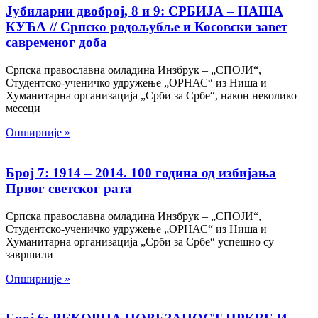
Јубиларни двоброј, 8 и 9: СРБИЈА – НАША
КУЋА // Српско родољубље и Косовски завет
савременог доба
Српска православна омладина Инзбрук – „СПОЈИ“,
Студентско-ученичко удружење „ОРНАС“ из Ниша и
Хуманитарна организација „Срби за Србе“, након неколико
месеци
Опширније »
Број 7: 1914 – 2014. 100 година од избијања
Првог светског рата
Српска православна омладина Инзбрук – „СПОЈИ“,
Студентско-ученичко удружење „ОРНАС“ из Ниша и
Хуманитарна организација „Срби за Србе“ успешно су
завршили
Опширније »