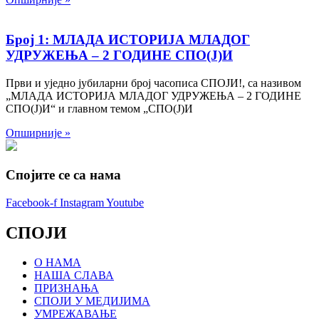
Број 1: МЛАДА ИСТОРИЈА МЛАДОГ
УДРУЖЕЊА – 2 ГОДИНЕ СПО(Ј)И
Први и уједно јубиларни број часописа СПОЈИ!, са називом
„МЛАДА ИСТОРИЈА МЛАДОГ УДРУЖЕЊА – 2 ГОДИНЕ
СПО(Ј)И“ и главном темом „СПО(Ј)И
Опширније »
Спојите се са нама
Facebook-f
Instagram
Youtube
СПОЈИ
О НАМА
НАША СЛАВА
ПРИЗНАЊА
СПОЈИ У МЕДИЈИМА
УМРЕЖАВАЊЕ