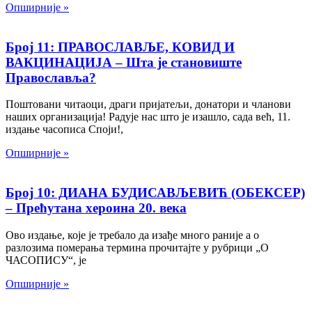
Опширније »
Број 11: ПРАВОСЛАВЉЕ, КОВИД И
ВАКЦИНАЦИЈА – Шта је становиште
Православља?
Поштовани читаоци, драги пријатељи, донатори и чланови
наших организација! Радује нас што je изашло, сада већ, 11.
издање часописа Споји!,
Опширније »
Број 10: ДИАНА БУДИСАВЉЕВИЋ (ОБЕКСЕР)
– Прећутана хероина 20. века
Ово издање, које је требало да изађе много раније а о
разлозима померања термина прочитајте у рубрици „О
ЧАСОПИСУ“, је
Опширније »