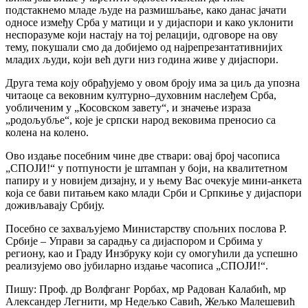
подстакнемо младе људе на размишљање, како данас јачати
односе између Срба у матици и у дијаспори и како уклонити
неспоразуме који настају на тој релацији, одговоре на ову
тему, покушали смо да добијемо од најрепрезантативнијих
младих људи, који већ дуги низ година живе у дијаспори.
Друга тема коју обрађујемо у овом броју има за циљ да упозна
читаоце са вековним културно–духовним наслеђем Срба,
уобличеним у „Косовском завету“, и значење израза
„родољубље“, које је српски народ вековима преносио са
колена на колено.
Ово издање посебним чине две ствари: овај број часописа
„СПОЈИ!“ у потпуности је штампан у боји, на квалитетном
папиру и у новијем дизајну, и у њему Вас очекује мини-анкета
која се бави питањем како млади Срби и Српкиње у дијаспори
доживљавају Србију.
Посебно се захваљујемо Министарству спољних послова Р.
Србије – Управи за сарадњу са дијаспором и Србима у
региону, као и Граду Инзбруку који су омогућили да успешно
реализујемо ово јубиларно издање часописа „СПОЈИ!“.
Пишу: Проф. др Волфганг Рорбах, мр Радован Калабић, мр
Александер Легнити, мр Недељко Савић, Жељко Малешевић