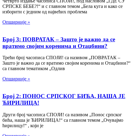
Четврто издање часописа СПОЈИ!, под насловом „ГДЕ СУ
СРПСКЕ БЕБЕ?!“ и с главном темом „Бела куга и како се
изборити с једним од највећих проблема
Опширније »
Број 3: ПОВРАТАК – Зашто је важно да се
вратимо својим коренима и Отаџбини?
Трећи број часописа СПОЈИ! са називом „ПОВРАТАК –
Зашто је важно да се вратимо својим коренима и Отаџбини?“
са главном тематиком „Одлив
Опширније »
Број 2: ПОНОС СРПСКОГ БИЋА, НАША ЈЕ
ЋИРИЛИЦА!
Други број часописа СПОЈИ! са називом „Понос српског
бића, наша је ЋИРИЛИЦА!“ са главном темом „Очувајмо
ћирилицу!“ , који је
Опширније »